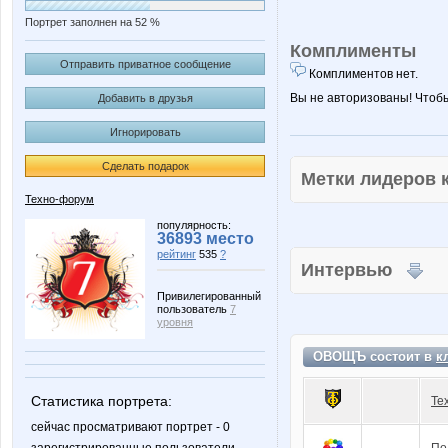
Портрет заполнен на 52 %
Комплименты
Отправить приватное сообщение
Комплиментов нет.
Вы не авторизованы! Чтоб
Добавить в друзья
Игнорировать
Сделать подарок
Метки лидеров
Техно-форум
популярность:
36893 место
рейтинг
535
?
Интервью
Привилегированный
пользователь
7
уровня
ОВОЩЪ состоит в
к
Статистика портрета:
Те
сейчас просматривают портрет - 0