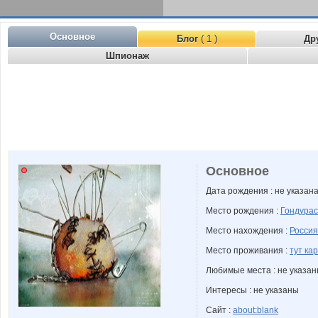
Основное
Блог
( 1 )
Др
Шпионаж
Основное
Дата рождения : не указан
Место рождения :
Гондурас
Место нахождения :
Россия
Место проживания :
тут кар
Любимые места : не указа
Интересы : не указаны
Сайт :
about:blank